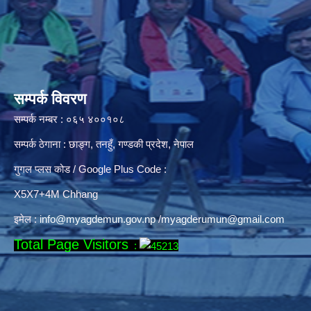
सम्पर्क विवरण
सम्पर्क नम्बर : ०६५ ४००१०८
सम्पर्क ठेगाना : छाङ्ग, तनहुँ, गण्डकी प्रदेश, नेपाल
गुगल प्लस कोड / Google Plus Code :
X5X7+4M Chhang
इमेल :
info@myagdemun.gov.np
/
myagderumun@gmail.com
Total Page Visitors
: