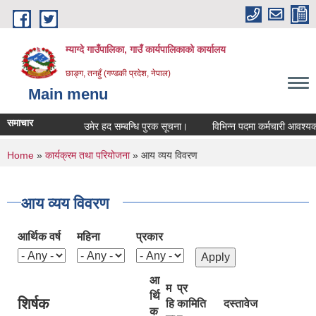
Skip to main content
म्याग्दे गाउँपालिका, गाउँ कार्यपालिकाको कार्यालय
छाङ्ग, तनहुँ (गण्डकी प्रदेश, नेपाल)
Main menu
समाचार
उमेर हद सम्बन्धि पुरक सूचना।
विभिन्न पदमा कर्मचारी आवश्यकता स
You are here
Home
»
कार्यक्रम तथा परियोजना
» आय व्यय विवरण
आय व्यय विवरण
आर्थिक वर्ष
महिना
प्रकार
आ
म
प्र
र्थि
शिर्षक
हि
का
मिति
दस्तावेज
क