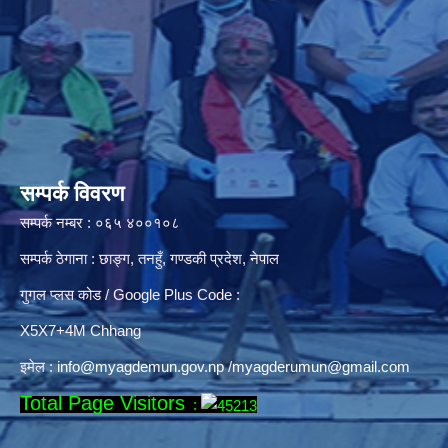
सम्पर्क विवरण
सम्पर्क नम्बर : ०६५ ४००१०८
सम्पर्क ठेगाना : छाङ्ग, तनहुँ, गण्डकी प्रदेश, नेपाल
गुगल प्लस कोड / Google Plus Code :
X5X7+4M Chhang
इमेल :
info@myagdemun.gov.np
/
myagderumun@gmail.com
Total Page Visitors
: