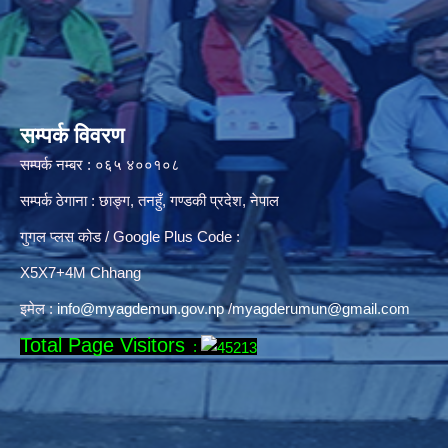
सम्पर्क विवरण
सम्पर्क नम्बर : ०६५ ४००१०८
सम्पर्क ठेगाना : छाङ्ग, तनहुँ, गण्डकी प्रदेश, नेपाल
गुगल प्लस कोड / Google Plus Code :
X5X7+4M Chhang
इमेल :
info@myagdemun.gov.np
/
myagderumun@gmail.com
Total Page Visitors
: