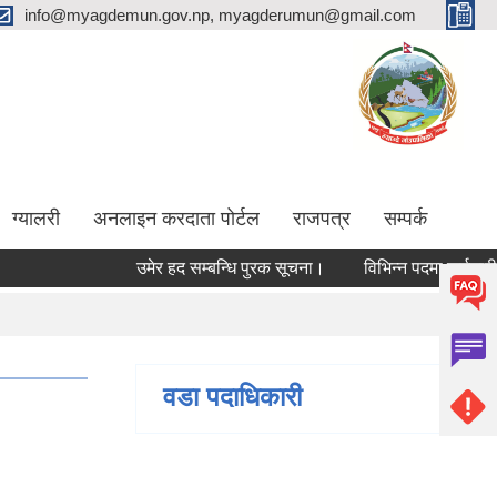
info@myagdemun.gov.np, myagderumun@gmail.com
ग्यालरी
अनलाइन करदाता पोर्टल
राजपत्र
सम्पर्क
उमेर हद सम्बन्धि पुरक सूचना।
विभिन्न पदमा कर्मचारी आवश
वडा पदाधिकारी