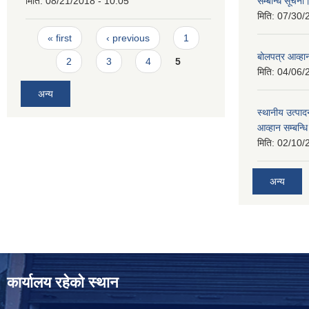
मिति:
08/21/2018 - 10:05
सम्बन्धि सूचना
मिति:
07/30/
Pages
« first
‹ previous
1
बोलपत्र आव्हान
2
3
4
5
मिति:
04/06/
अन्य
स्थानीय उत्पाद
आव्हान सम्बन्ध
मिति:
02/10/
अन्य
कार्यालय रहेको स्थान